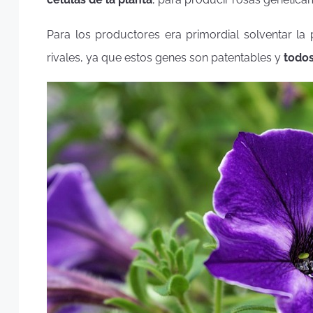
Para los productores era primordial solventar la 
rivales, ya que estos genes son patentables y
todos