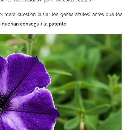
primera cuestión (aislar los genes azules) antes que los
 querían conseguir la patente
.