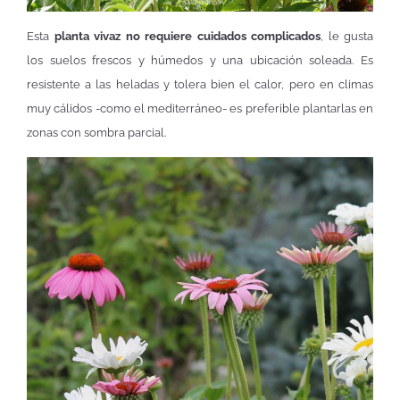
Esta
planta vivaz no requiere cuidados complicados
, le gusta
los suelos frescos y húmedos y una ubicación soleada. Es
resistente a las heladas y tolera bien el calor, pero en climas
muy cálidos -como el mediterráneo- es preferible plantarlas en
zonas con sombra parcial.