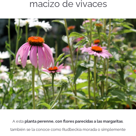
macizo de vivaces
A esta
planta perenne, con flores parecidas a las margaritas
,
también se la conoce como Rudbeckia morada o símplemente