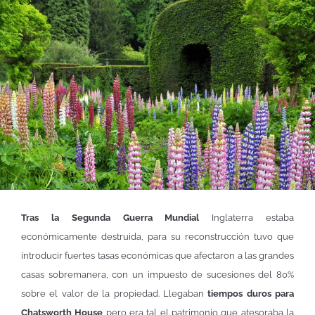
Tras la Segunda Guerra Mundial
Inglaterra estaba
económicamente destruida, para su reconstrucción tuvo que
introducir fuertes tasas económicas que afectaron a las grandes
casas sobremanera, con un impuesto de sucesiones del 80%
sobre el valor de la propiedad. Llegaban
tiempos duros para
Chatsworth House
pero era tal el patrimonio que atesoraba la