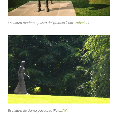
Escultura moderna y vista del palacio (Foto:
Catherine
)
Escultura de dama paseante (Foto:
JR.P
)