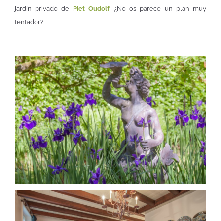
jardín privado de
Piet Oudolf
. ¿No os parece un plan muy
tentador?