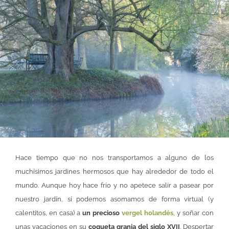
Hace tiempo que no nos transportamos a alguno de los
muchísimos jardines hermosos que hay alrededor de todo el
mundo. Aunque hoy hace frío y no apetece salir a pasear por
nuestro jardín, sí podemos asomamos de forma virtual (y
calentitos, en casa) a
un precioso
vergel holandés
, y soñar con
unas vacaciones en su
coqueta granja del siglo XVII
. Despertar