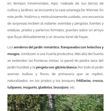
en tiempos inmemoriales. Aquí, rodeada de sus tierras de
cultivo y jardines, se encuentra la casa solariega De Wiersse. En
este jardín, histórico y meticulosamente cuidado, una secuencia
de sorpresas reciben al visitante: avenidas y pérgolas, fuentes y
estatuas, prados y parterres formales, puentes sobre un arroyo
que fluye delicadamente y un sinuoso túnel de hayas.
Los
senderos del jardín romántico, flanqueados con helechos y
musgos
, conducen a una huerta productiva. Más allá del huerto
se extienden las fronteras mixtas, la pared de piedra seca del
jardín hundido y la
pérgola con glicinia blanca
. Por todo el jardín
asoman bulbos y flores de primavera que se repiten,
naturalizados, en los prados y los bosques:
fritillarias, crocus,
tulipanes, muguets, gladiolos, leucojuns
, etc.