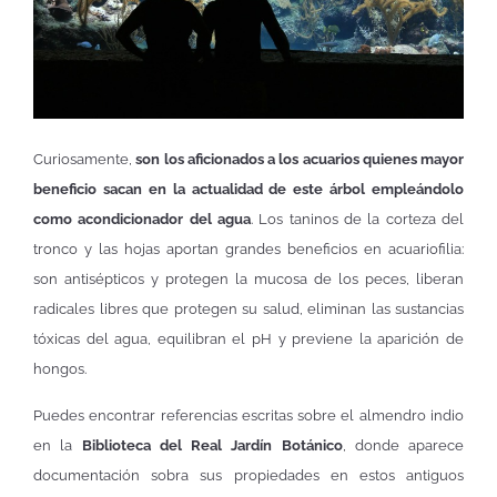
Curiosamente,
son los aficionados a los acuarios quienes mayor
beneficio sacan en la actualidad de este árbol empleándolo
como acondicionador del agua
. Los taninos de la corteza del
tronco y las hojas aportan grandes beneficios en acuariofilia:
son antisépticos y protegen la mucosa de los peces, liberan
radicales libres que protegen su salud, eliminan las sustancias
tóxicas del agua, equilibran el pH y previene la aparición de
hongos.
Puedes encontrar referencias escritas sobre el almendro indio
en la
Biblioteca del Real Jardín Botánico
, donde aparece
documentación sobra sus propiedades en estos antiguos