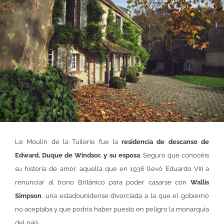
Le Moulin de la Tuilerie fue la
residencia de descanso de
Edward, Duque de Windsor, y su esposa
. Seguro que conocéis
su historia de amor, aquella que en 1936 llevó Eduardo VIII a
renunciar al trono Británico para poder casarse con
Wallis
Simpson
, una estadounidense divorciada a la que el gobierno
no aceptaba y que podría haber puesto en peligro la monarquía
del país.