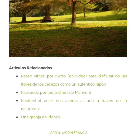
Artículos Relacionados
Paseo virtual por Kyoto (en video) para disfrutar de las
flores de los cerezos como un auténtico nipón
Paseando por los jardines de Marivent
Keukenhof 2022 nos acerca al arte a través de la
naturaleza
Una granja en Irlanda
JARDÍN
,
JARDÍN FRANCIA