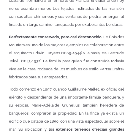
costa de Normandía, en el norte de Francia. El visitante de hoy
no se asombra menos. Los tejados inclinados de las mansión
con sus altas chimeneas y sus ventanas de piedra, emergen al
final de un largo camino flanqueado por exuberantes borduras.
Perfectamente conservado, pero casi desconocido
, Le Bois des
Moutiers es uno de los mejores ejemplos de colaboración entre
el arquitecto Edwin Lutyens (1869-1944) y la pasiajista Gertrude
Jekyll (1843-1932). La familia para quien fue construida todavía
vive en la casa, rodeada de los muebles de estilo «Arts&Crafts»
fabricados para sus antepasados.
Todo comenzó en 1897, cuando Guillaume Mallet, ex oficial del
ejército y descendiente de una importante familia banquera, y
su esposa, Marie-Adélaïde Grunelius, también heredera de
banqueros, compraron la propiedad. En la finca ya existía un
edificio que databa de 1850, con una vista espectacular sobre el
mar. Su ubicación y
los extensos terrenos ofrecían grandes