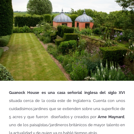
Guanock House es una casa señorial inglesa del siglo XVI
situada cerca de la costa este de Inglaterra. Cuenta con unos
cuidadísimos jardines que se extienden sobre una superficie de
5 acres y que fueron diseñados y creados por
Arne Maynard
,
uno de los paisajistas/jardineros británicos de mayor talento en
la actualidad y de quien ya os hablé tiempo atrás.