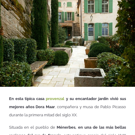
En esta típica casa
provenzal
y su encantador jardín vivió sus
mejores años Dora Maar
, compañera y musa de Pablo Picasso
durante la primera mitad del siglo XX.
Situada en el pueblo de
Ménerbes, en una de las más bellas