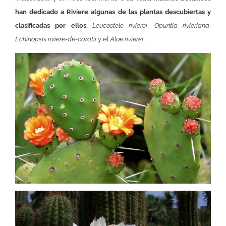
han dedicado a Riviere algunas de las plantas descubiertas y
clasificadas por ellos
:
Leucostele rivierei
,
Opuntia rivieriana
,
Echinopsis riviere-de-caratii
y el
Aloe rivierei
.