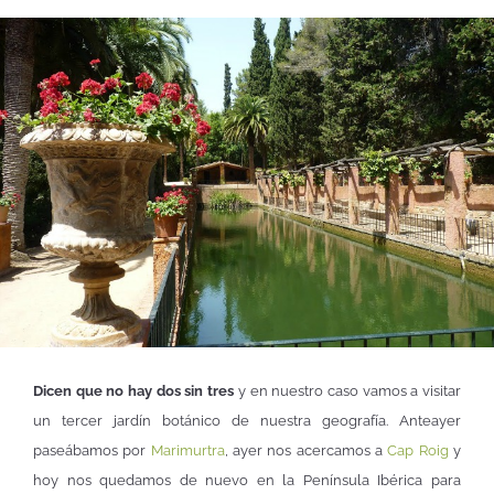
Dicen que no hay dos sin tres
y en nuestro caso vamos a visitar
un tercer jardín botánico de nuestra geografía. Anteayer
paseábamos por
Marimurtra
, ayer nos acercamos a
Cap Roig
y
hoy nos quedamos de nuevo en la Península Ibérica para