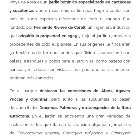
Pinya de Rosa es un
jardín botánico especializado en cactáceas
y suculentas
que en sus mejores tiempos llegó a contar con
más de 7000 especies diferentes de todo el mundo. Fue
fundado por
Fernando Riviere de Caralt
, un ingeniero industrial
que
adquirió la propiedad en 1945
y trajo al jardín ejemplares
procedentes de todo el planeta. En sus orígenes, la finca eran
50 hectáreas de terrenos áridos que Riviere acondicionó con
balsas, estanques y pozos para el jardín así como paseos con
bancos y miradores con vistas al mar para que los visitantes se
sintieran más cómodos.
En el parque
destacan las colecciones de Aloes, Agaves,
Yuccas y Opuntias
, pero junto a las suculentas no pasan
desapercibidas
Drácenas, Palmeras y otras especies de la flora
autóctona
. En el jardín se encuentra una gran variedad de
cactus entre los que llaman la atención algunos ejemplares
de
Echinocactus grusonii
,
Cornegiea polylopha
y
Echinopsis