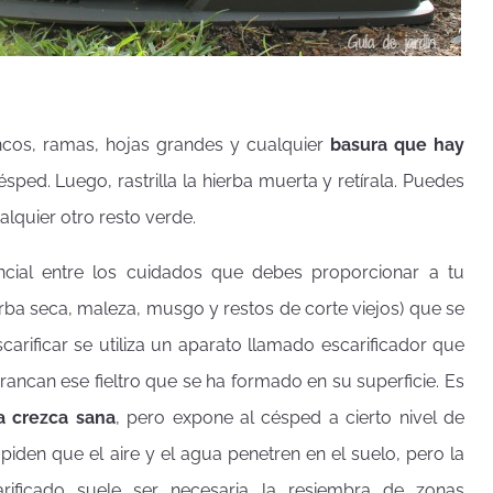
cos, ramas, hojas grandes y cualquier
basura que hay
sped. Luego, rastrilla la hierba muerta y retírala. Puedes
ualquier otro resto verde.
encial entre los cuidados que debes proporcionar a tu
rba seca, maleza, musgo y restos de corte viejos) que se
arificar se utiliza un aparato llamado escarificador que
rrancan ese fieltro que se ha formado en su superficie. Es
ba crezca sana
, pero expone al césped a cierto nivel de
piden que el aire y el agua penetren en el suelo, pero la
ificado suele ser necesaria la resiembra de zonas