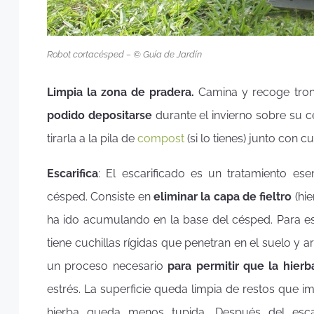
Robot cortacésped – © Guía de Jardín
Limpia la zona de pradera.
Camina y recoge tron
podido depositarse
durante el invierno sobre su cé
tirarla a la pila de
compost
(si lo tienes) junto con c
Escarifica
: El escarificado es un tratamiento es
césped. Consiste en
eliminar la capa de fieltro
(hie
ha ido acumulando en la base del césped. Para esc
tiene cuchillas rígidas que penetran en el suelo y a
un proceso necesario
para permitir que la hier
estrés. La superficie queda limpia de restos que im
hierba queda menos tupida. Después del escar