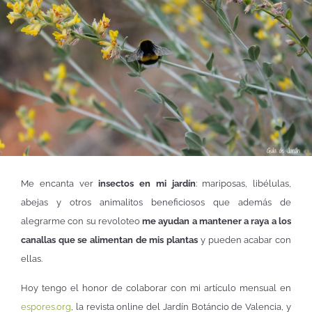
Me encanta ver
insectos en mi jardín
: mariposas, libélulas,
abejas y otros animalitos beneficiosos que además de
alegrarme con su revoloteo
me ayudan a mantener a raya a los
canallas que se alimentan de mis plantas
y pueden acabar con
ellas.
Hoy tengo el honor de colaborar con mi artículo mensual en
espores.org
, la revista online del Jardín Botáncio de Valencia, y