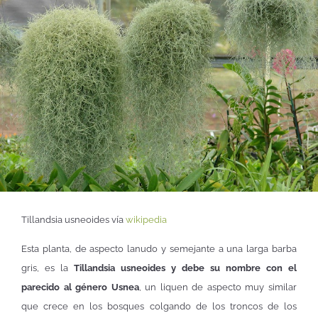
Tillandsia usneoides vía
wikipedia
Esta planta, de aspecto lanudo y semejante a una larga barba
gris, es la
Tillandsia usneoides y debe su nombre con el
parecido al género Usnea
, un liquen de aspecto muy similar
que crece en los bosques colgando de los troncos de los