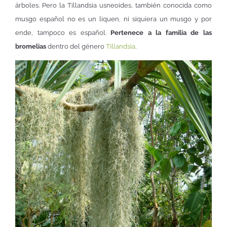
árboles. Pero la Tillandsia usneoides, también conocida como
musgo español no es un liquen, ni siquiera un musgo y por
ende, tampoco es español.
Pertenece a la familia de las
bromelias
dentro del género
Tillandsia
.