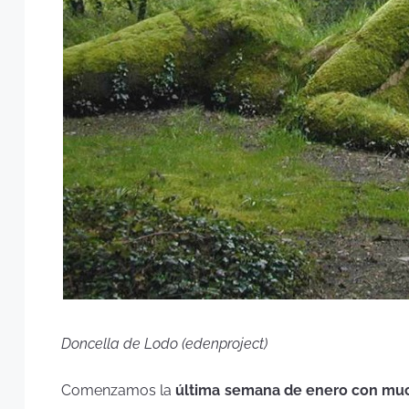
Doncella de Lodo (edenproject)
Comenzamos la
última semana de enero con mucho