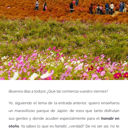
¡Buenos días a tod@s! ¿Qué tal comienza vuestro viernes?
Yo, siguiendo el tema de la entrada anterior, quiero enseñaros
un maravilloso parque de Japón, de esos que tanto disfrutan
sus gentes y donde acuden especialmente para el
hanabi
en
otoño
. Ya sabes lo que es
hanabi
, ¿verdad? De no ser así, no te