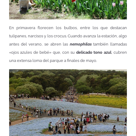
En primavera florecen los bulbos, entre los que destacan
tulipanes, narcisos y los crocus. Cuando avanza la estación, algo
antes del verano, se abren las
nemophilas
también llamadas
«ojos azules de bebé» que, con su
delicado tono azul
, cubren
una extensa loma del parque a finales de mayo.