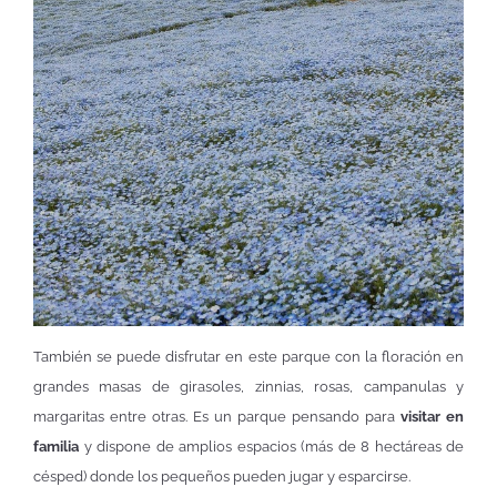
También se puede disfrutar en este parque con la floración en
grandes masas de girasoles, zinnias, rosas, campanulas y
margaritas entre otras. Es un parque pensando para
visitar en
familia
y dispone de amplios espacios (más de 8 hectáreas de
césped) donde los pequeños pueden jugar y esparcirse.