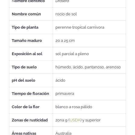
N
ombre científico
Drosera
Nombre común
rocío de sol
Tipo de planta
perenne tropical carnívora
Tamaño maduro
20 a 25 cm
Exposición al sol
sol parcial a pleno
Tipo de suelo
húmedo, ácido, pantanoso, arenoso
pH del suelo
ácido
Tiempo de floración
primavera
Color de la flor
blanco a rosa pálido
Zonas de rusticidad
zona 9 (
USDA
) y superior
Áreas nativas
Australia