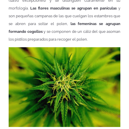
(salvo excepciones) y se distinguen claramente en su
morfología.
Las flores masculinas se agrupan en panículas
y
son pequeñas campanas de las que cuelgan los estambres que
se abren para soltar el polen,
las femeninas se agrupan
formando cogollos
y se componen de un cáliz del que asoman
los pistilos preparados para recoger el polen.