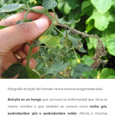
fotografía: brotytis del tomate (www.science.oregonstate.edu)
Botrytis es un hongo
que provoca la enfermedad que lleva el
mismo nombre o que también se conoce como
moho gris,
podredumbre gris o podredumbre noble
. Afecta a muchas