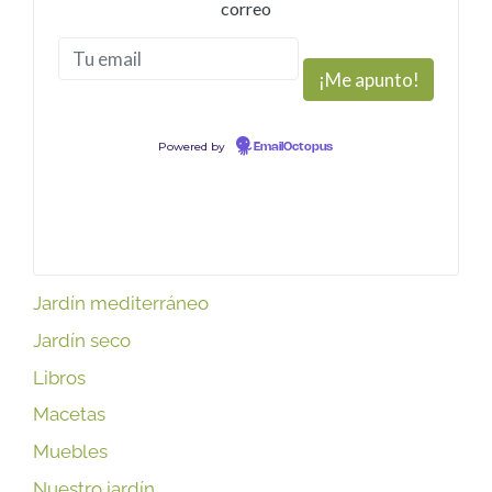
correo
Powered by
EmailOctopus
Jardín mediterráneo
Jardín seco
Libros
Macetas
Muebles
Nuestro jardín