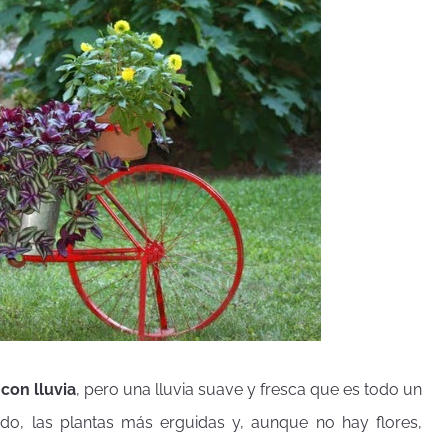
con lluvia
, pero una lluvia suave y fresca que es todo un
cido, las plantas más erguidas y, aunque no hay flores,