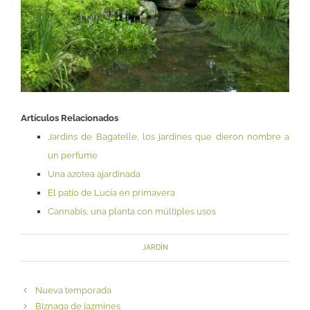
Artículos Relacionados
Jardins de Bagatelle, los jardines que dieron nombre a
un perfume
Una azotea ajardinada
El patio de Lucía en primavera
Cannabis, una planta con múltiples usos
JARDÍN
Nueva temporada
Biznaga de jazmines