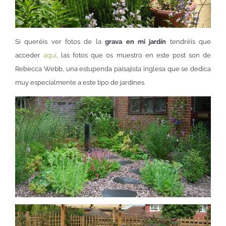
Si queréis ver fotos de la
grava en mi jardín
tendréis que
acceder
aquí
, las fotos que os muestro en este post son de
Rebecca Webb, una estupenda paisajista inglesa que se dedica
muy especialmente a este tipo de jardines.