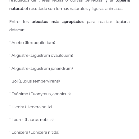
resultados de líneas rectas o curvas perfectas, y la
topiaria
natural
: el resultado son formas naturales y figuras animales.
Entre los
arbustos más apropiados
para realizar topiaria
detacan:
* Acebo (Ilex aquifolium)
* Aligustre (Ligustrum ovalifolium)
* Aligustre (Ligustrum jonandrum)
* Boj (Buxus sempervirens)
* Evónimo (Euonymus japonicus)
* Hiedra (Hedera helix)
* Laurel (Laurus nobilis)
* Lonicera (Lonicera nitida)