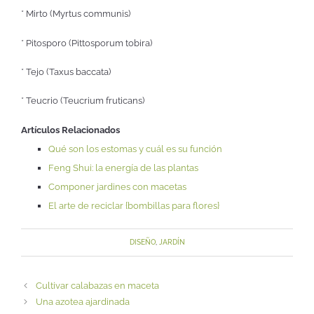
* Mirto (Myrtus communis)
* Pitosporo (Pittosporum tobira)
* Tejo (Taxus baccata)
* Teucrio (Teucrium fruticans)
Artículos Relacionados
Qué son los estomas y cuál es su función
Feng Shui: la energía de las plantas
Componer jardines con macetas
El arte de reciclar {bombillas para flores}
DISEÑO
,
JARDÍN
Cultivar calabazas en maceta
Una azotea ajardinada