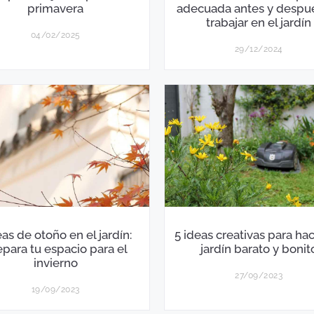
primavera
adecuada antes y despu
trabajar en el jardín
04/02/2025
29/12/2024
eas de otoño en el jardín:
5 ideas creativas para ha
epara tu espacio para el
jardín barato y bonit
invierno
27/09/2023
19/09/2023