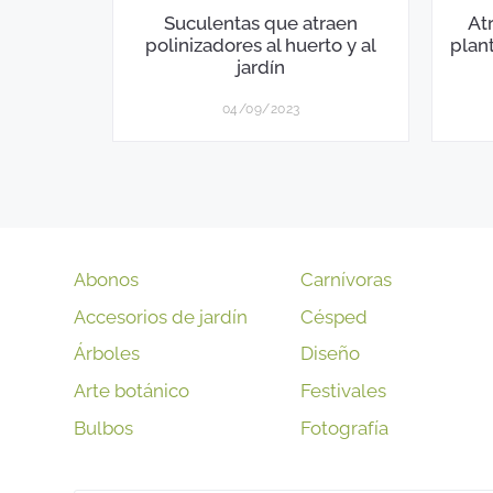
Suculentas que atraen
Atr
polinizadores al huerto y al
plan
jardín
04/09/2023
Abonos
Carnívoras
Accesorios de jardín
Césped
Árboles
Diseño
Arte botánico
Festivales
Bulbos
Fotografía