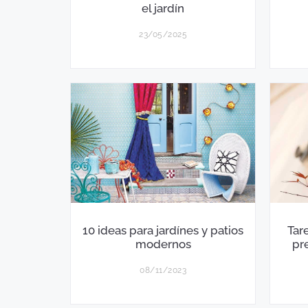
el jardín
23/05/2025
10 ideas para jardínes y patios
Tar
modernos
pr
08/11/2023