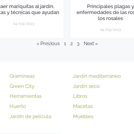
aer mariquitas al jardín,
Principales plagas y
tas y técnicas que ayudan
enfermedades de las ro
los rosales
04/09/2023
04/09/2023
« Previous
1
2
3
Next »
Gramíneas
Jardín mediterráneo
Green City
Jardín seco
Herramientas
Libros
Huerto
Macetas
Jardín de película
Muebles