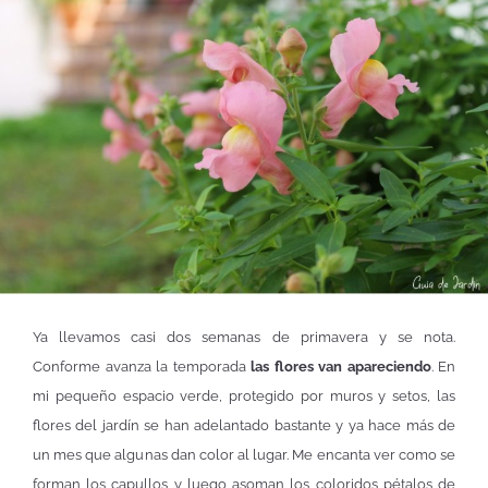
Ya llevamos casi dos semanas de primavera y se nota.
Conforme avanza la temporada
las flores van apareciendo
. En
mi pequeño espacio verde, protegido por muros y setos, las
flores del jardín se han adelantado bastante y ya hace más de
un mes que algunas dan color al lugar. Me encanta ver como se
forman los capullos y luego asoman los coloridos pétalos de