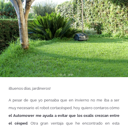
¡Buenos días, jardineros!
A pesar de que yo pensaba que en invierno no me iba a ser
muy necesario el robot cortacésped, hoy quiero contaros cómo
el Automower me ayuda a evitar que los oxalis crezcan entre
el césped
. Otra gran ventaja que he encontrado en esta