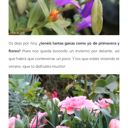
Os dejo por hoy,
¿tenéis tantas ganas como yo de primavera y
flores?
Pues nos queda toooodo un invierno por delante, así
que habrá que contenerse un poco. Y los que estáis viviendo el
verano, ¡que lo disfrutéis mucho!