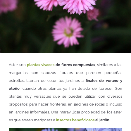
Aster son
plantas vivaces
de flores compuestas
, similares a las
margaritas, con cabezas florales que parecen pequeñas
estrellas. Llenan de color los jardines a
finales de verano y
otoño
, cuando otras plantas ya han dejado de florecer. Son
plantas muy versátiles que se pueden utilizar con diversos
propósitos: para hacer fronteras, en jardines de rocas o incluso
en jardines informales. Una maravillosa propiedad de los aster
es que atraen mariposas e
insectos beneficiosos
al jardín
.