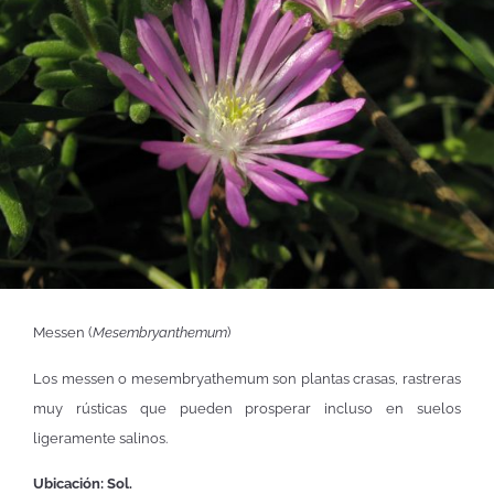
Messen (
Mesembryanthemum
)
Los messen o mesembryathemum son plantas crasas, rastreras
muy rústicas que pueden prosperar incluso en suelos
ligeramente salinos.
Ubicación: Sol.