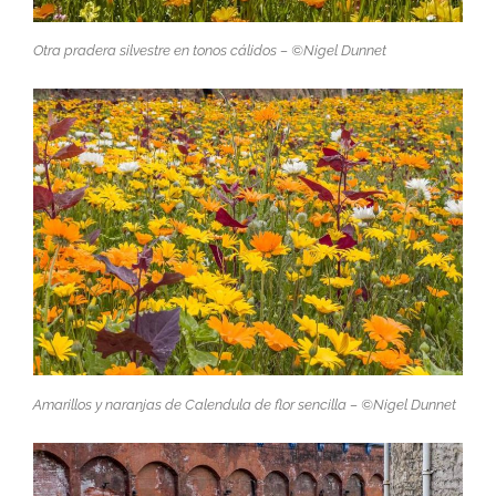
Otra pradera silvestre en tonos cálidos – ©Nigel Dunnet
Amarillos y naranjas de
Calendula
de flor sencilla – ©Nigel Dunnet