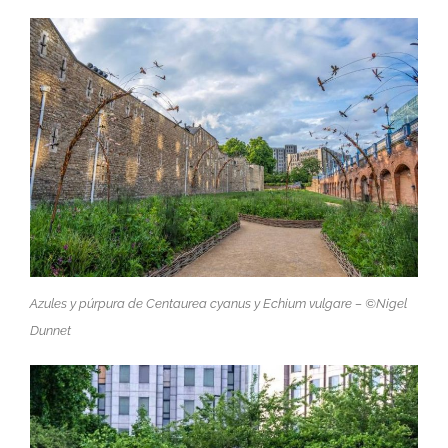
Azules y púrpura de
Centaurea cyanus
y
Echium vulgare
– ©Nigel
Dunnet