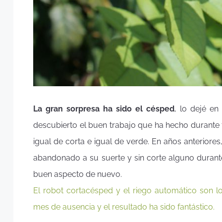
La gran sorpresa ha sido el césped
, lo dejé en
descubierto el buen trabajo que ha hecho durante t
igual de corta e igual de verde. En años anterio
abandonado a su suerte y sin corte alguno duran
buen aspecto de nuevo.
El robot cortacésped y el riego automático son l
mes de ausencia y el resultado ha sido fantástico.