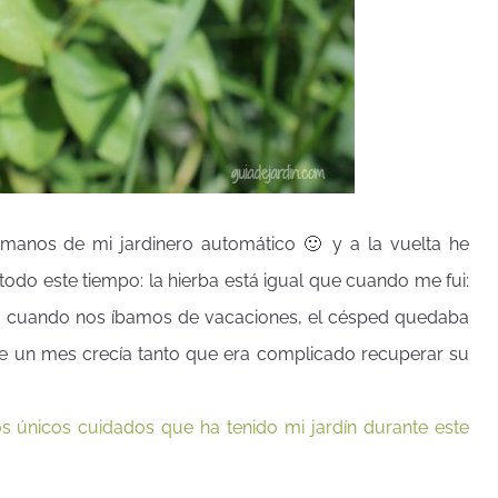
 manos de mi jardinero automático 🙂 y a la vuelta he
odo este tiempo: la hierba está igual que cuando me fui:
res, cuando nos íbamos de vacaciones, el césped quedaba
te un mes crecía tanto que era complicado recuperar su
os únicos cuidados que ha tenido mi jardín durante este