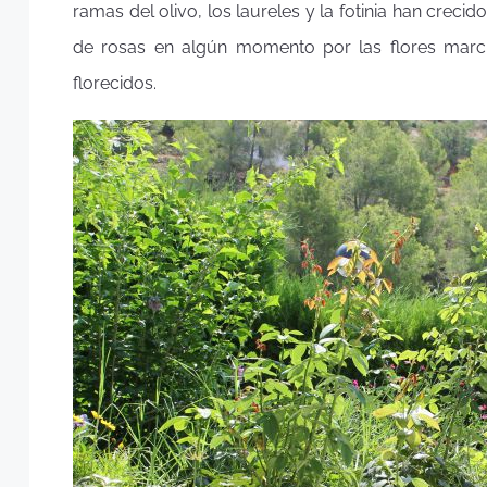
ramas del olivo, los laureles y la fotinia han crec
de rosas en algún momento por las flores march
florecidos.