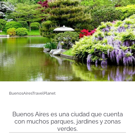
BuenosAiresTravelPlanet
Buenos Aires es una ciudad que cuenta
con muchos parques, jardines y zonas
verdes.