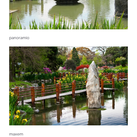
panoramio
maxem