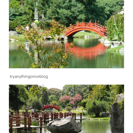
tryanythingonceblog