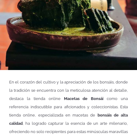
En el corazón del cultivo y la apreciación de los bonsáis, donde
la tradición se encuentra con la meticulosa atención al detalle,
destaca la tienda online
Macetas de Bonsái
como una
referencia indiscutible para aficionados y coleccionistas. Esta
tienda online, especializada en macetas de
bonsáis de alta
calidad
, ha logrado capturar la esencia de un arte milenario,
ofreciendo no solo recipientes para estas minúsculas maravillas